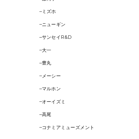
ミズホ
ニューギン
サンセイR&D
大一
豊丸
メーシー
マルホン
オーイズミ
高尾
コナミアミューズメント