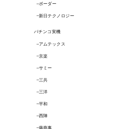
ボーダー
新日テクノロジー
パチンコ実機
アムテックス
京楽
サミー
三共
三洋
平和
西陣
藤商事