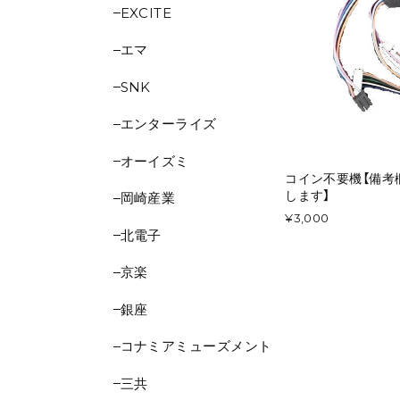
EXCITE
エマ
SNK
エンターライズ
オーイズミ
コイン不要機【備考
します】
岡崎産業
¥3,000
北電子
京楽
銀座
コナミアミューズメント
三共