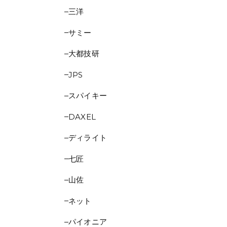
三洋
サミー
大都技研
JPS
スパイキー
DAXEL
ディライト
七匠
山佐
ネット
パイオニア