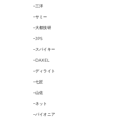
三洋
サミー
大都技研
JPS
スパイキー
DAXEL
ディライト
七匠
山佐
ネット
パイオニア