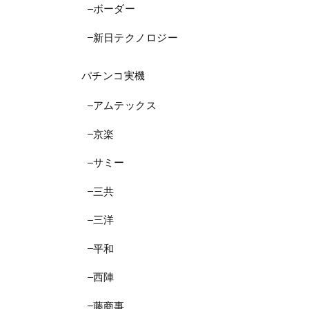
ボーダー
新日テクノロジー
パチンコ実機
アムテックス
京楽
サミー
三共
三洋
平和
西陣
藤商事