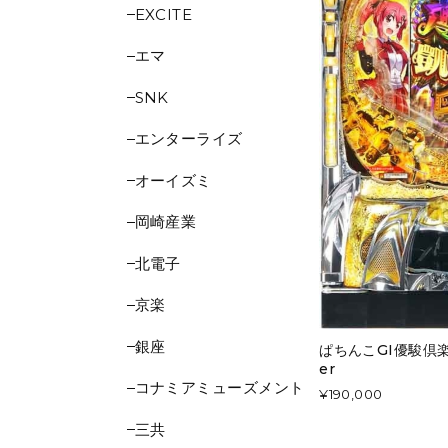
EXCITE
エマ
SNK
エンターライズ
オーイズミ
岡崎産業
北電子
京楽
銀座
ぱちんこGI優駿倶
er
コナミアミューズメント
¥190,000
三共