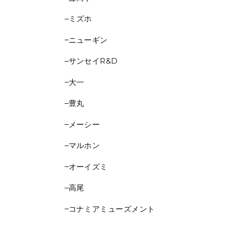
ミズホ
ニューギン
サンセイR&D
大一
豊丸
メーシー
マルホン
オーイズミ
高尾
コナミアミューズメント