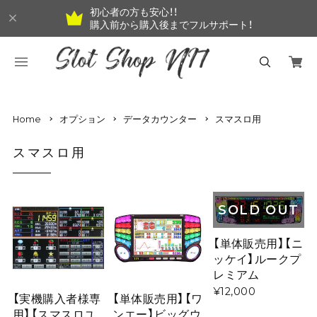
初心者の方も安心！！
購入前から購入後までフルサポート！
Home
オプション
データカウンター
スマスロ用
スマスロ用
SOLD OUT
【単体販売用】【ニ
ッケイ】ルークプ
レミアム
¥12,000
【実機購入者様専
【単体販売用】【ワ
用】【スマスロユ
ンエー】ビッグウ