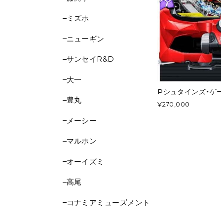
ミズホ
ニューギン
サンセイR&D
大一
Pシュタインズ・ゲ
豊丸
¥270,000
メーシー
マルホン
オーイズミ
高尾
コナミアミューズメント