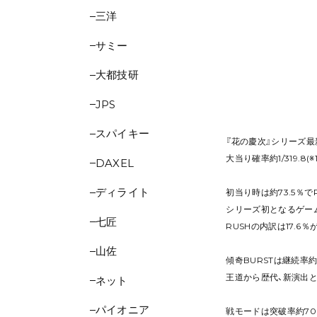
三洋
サミー
大都技研
JPS
スパイキー
『花の慶次』シリーズ最
大当り確率約1/319.8
DAXEL
ディライト
初当り時は約73.5％で
シリーズ初となるゲーム
七匠
RUSHの内訳は17.6
山佐
傾奇BURSTは継続率約
王道から歴代、新演出
ネット
パイオニア
戦モードは突破率約70