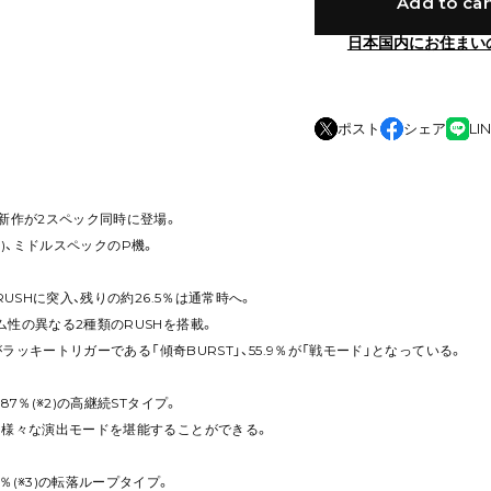
Add to car
日本国内にお住まい
ポスト
シェア
LI
新作が2スペック同時に登場。
(※1)、ミドルスペックのP機。
RUSHに突入、残りの約26.5％は通常時へ。
性の異なる2種類のRUSHを搭載。
％がラッキートリガーである「傾奇BURST」、55.9％が「戦モード」となっている。
87％(※2)の高継続STタイプ。
と様々な演出モードを堪能することができる。
％(※3)の転落ループタイプ。