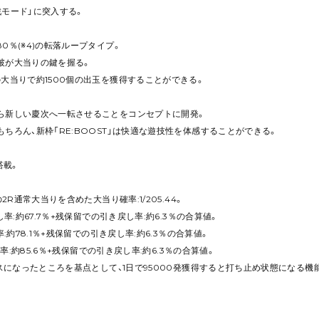
戦モード」に突入する。
0％(※4)の転落ループタイプ。
破が大当りの鍵を握る。
大当りで約1500個の出玉を獲得することができる。
ら新しい慶次へ一転させることをコンセプトに開発。
ちろん、新枠「RE:BOOST」は快適な遊技性を体感することができる。
搭載。
2R通常大当りを含めた大当り確率:1/205.44。
し率:約67.7％+残保留での引き戻し率:約6.3％の合算値。
率:約78.1％+残保留での引き戻し率:約6.3％の合算値。
続率:約85.6％+残保留での引き戻し率:約6.3％の合算値。
ナスになったところを基点として、1日で95000発獲得すると打ち止め状態になる