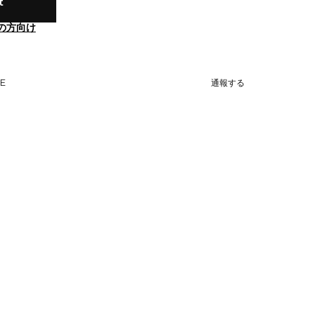
t
の方向け
NE
通報する