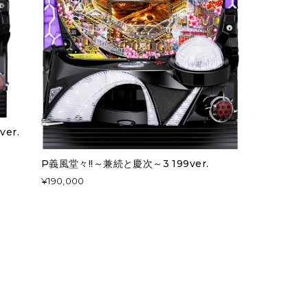
er.
P義風堂々!!～兼続と慶次～3 199ver.
¥190,000