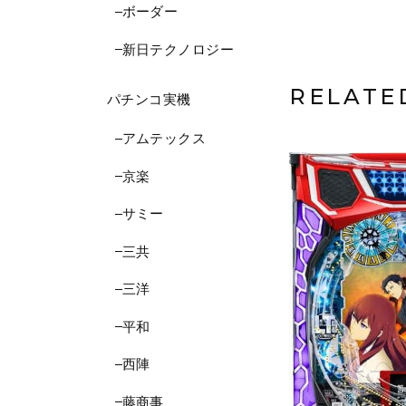
ボーダー
新日テクノロジー
RELATE
パチンコ実機
アムテックス
京楽
サミー
三共
三洋
平和
西陣
藤商事