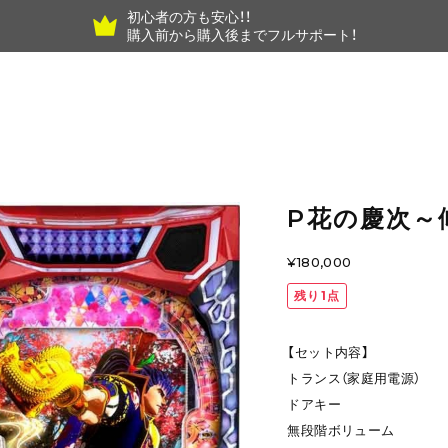
初心者の方も安心！！
購入前から購入後までフルサポート！
P花の慶次～
¥180,000
残り1点
【セット内容】
トランス（家庭用電源）
ドアキー
無段階ボリューム