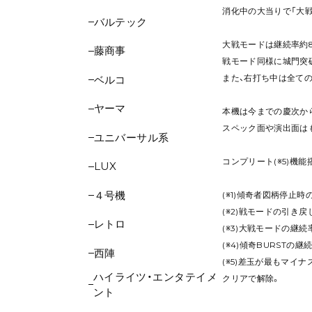
消化中の大当りで「大
バルテック
大戦モードは継続率約8
藤商事
戦モード同様に城門突
また、右打ち中は全ての
ベルコ
ヤーマ
本機は今までの慶次か
スペック面や演出面はも
ユニバーサル系
コンプリート(※5)機能
LUX
４号機
(※1)傾奇者図柄停止時の
(※2)戦モードの引き戻
レトロ
(※3)大戦モードの継続
(※4)傾奇BURSTの継
西陣
(※5)差玉が最もマイ
ハイライツ・エンタテイメ
クリアで解除。
ント