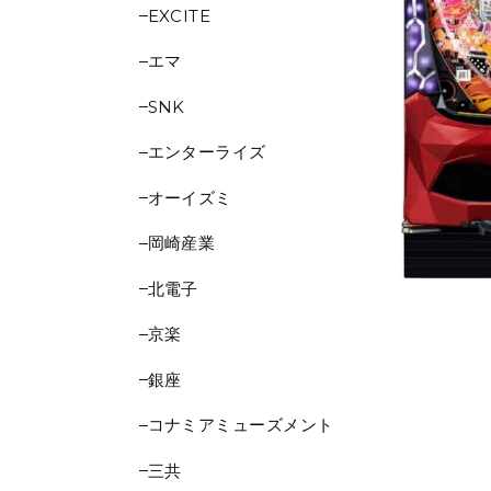
EXCITE
エマ
SNK
エンターライズ
オーイズミ
岡崎産業
北電子
京楽
銀座
コナミアミューズメント
三共