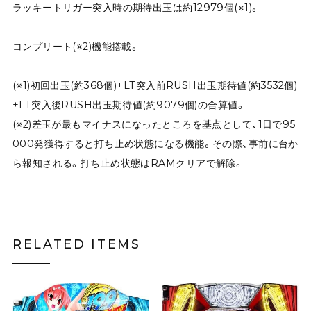
ラッキートリガー突入時の期待出玉は約12979個(※1)。
コンプリート(※2)機能搭載。
(※1)初回出玉(約368個)+LT突入前RUSH出玉期待値(約3532個)
+LT突入後RUSH出玉期待値(約9079個)の合算値。
(※2)差玉が最もマイナスになったところを基点として、1日で95
000発獲得すると打ち止め状態になる機能。その際、事前に台か
ら報知される。打ち止め状態はRAMクリアで解除。
RELATED ITEMS