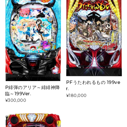
PFうたわれるもの 199ve
P緋弾のアリア～緋緋神降
r.
臨～199Ver.
¥180,000
¥300,000