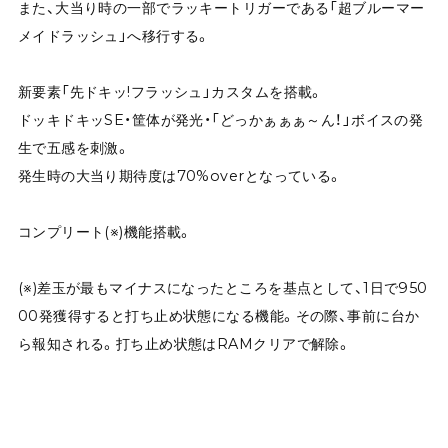
また、大当り時の一部でラッキートリガーである「超ブルーマー
メイドラッシュ」へ移行する。
新要素「先ドキッ!フラッシュ」カスタムを搭載。
ドッキドキッSE・筐体が発光・「どっかぁぁぁ～ん！」ボイスの発
生で五感を刺激。
発生時の大当り期待度は70%overとなっている。
コンプリート(※)機能搭載。
(※)差玉が最もマイナスになったところを基点として、1日で950
00発獲得すると打ち止め状態になる機能。その際、事前に台か
ら報知される。打ち止め状態はRAMクリアで解除。