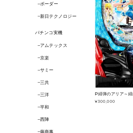
ボーダー
新日テクノロジー
パチンコ実機
アムテックス
京楽
サミー
三共
P緋弾のアリア～緋緋
三洋
¥300,000
平和
西陣
藤商事