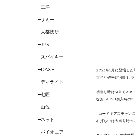
三洋
サミー
大都技研
JPS
スパイキー
DAXEL
2023年5月に登場した『P
大当り確率約1/99.9
ディライト
初当り時は51％でRU
七匠
なお、RUSH突入時の8
山佐
「コードギアスチャンス
ネット
右打ち中は大当り時の2
パイオニア