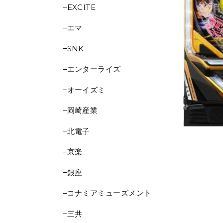
EXCITE
エマ
SNK
エンターライズ
オーイズミ
岡崎産業
北電子
京楽
銀座
コナミアミューズメント
三共