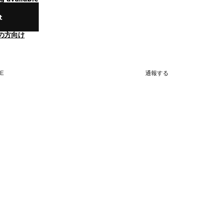
t
の方向け
NE
通報する