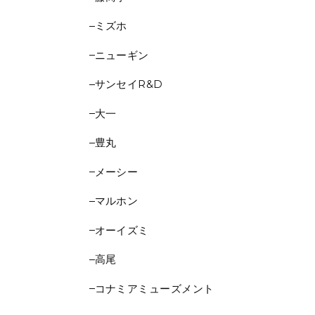
ミズホ
ニューギン
サンセイR&D
大一
豊丸
メーシー
マルホン
オーイズミ
高尾
コナミアミューズメント