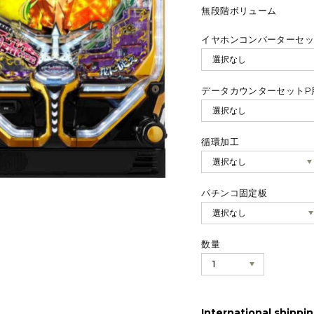
無段階ボリューム
イヤホンコンバーターセッ
データカウンターセットP
循環加工
パチンコ固定板
数量
International shippin