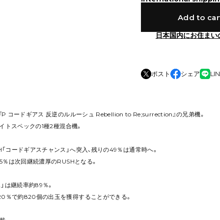
Add to car
日本国内にお住まい
ポスト
シェア
LI
 コードギアス 反逆のルルーシュ Rebellion to Re;surrection』の兄弟機。
、ライトスペックの1種2種混合機。
SH「コードギアスチャンス」へ突入、残りの49％は通常時へ。
.5％は次回継続濃厚のRUSHとなる。
」は継続率約89％。
0％で約820個の出玉を獲得することができる。