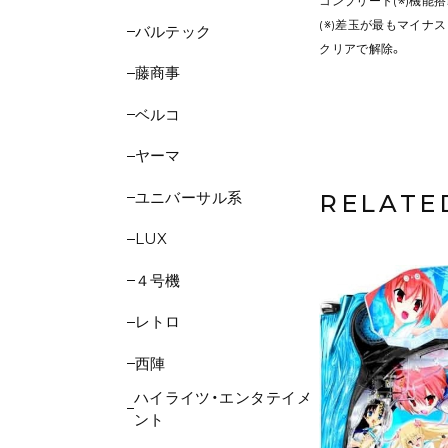
コンプリート(※)機能搭
(※)差玉が最もマイナ
バルテック
クリアで解除。
藤商事
ベルコ
ヤーマ
ユニバーサル系
RELATE
LUX
４号機
レトロ
西陣
ハイライツ・エンタテイメ
ント