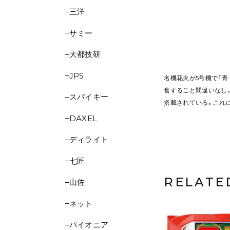
三洋
サミー
大都技研
JPS
名機花火が5号機で「
奮すること間違いなし。
スパイキー
搭載されている。これ
DAXEL
ディライト
七匠
RELATE
山佐
ネット
パイオニア