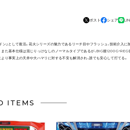
ポスト
シェア
LI
青ドン」として復活。花火シリーズの魅力であるリーチ目やフラッシュ、技術介入に
また基本仕様は混じりっけなしのノーマルタイプであるが、BIG後1200G・RE
により事実上の天井や大ハマリに対する不安も解消され、誰でも安心して打てる。
D ITEMS