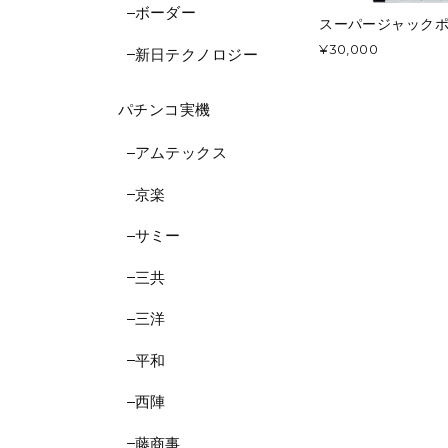
ボーダー
スーパージャック
¥30,000
新日テクノロジー
パチンコ実機
アムテックス
京楽
サミー
三共
三洋
平和
西陣
藤商事