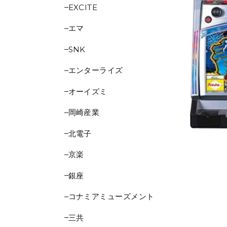
EXCITE
エマ
SNK
エンターライズ
オーイズミ
岡崎産業
北電子
京楽
銀座
コナミアミューズメント
三共