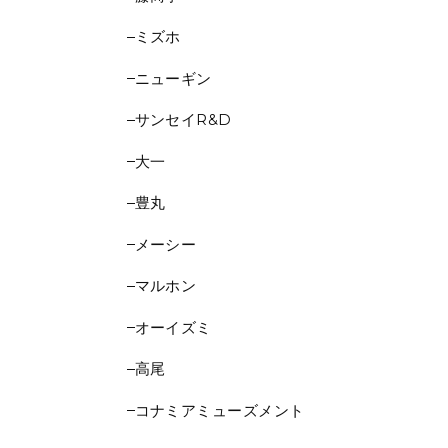
ミズホ
ニューギン
サンセイR&D
大一
豊丸
メーシー
マルホン
オーイズミ
高尾
コナミアミューズメント