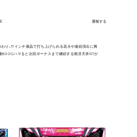
NE
通報する
加わり、17インチ液晶で打ち上げられる花火や連続演出に興
G後800Gハマると次回ボーナスまで継続する救済天井RTが