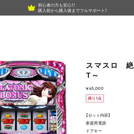
初心者の方も安心！！
購入前から購入後までフルサポート！
スマスロ 絶対
T～
¥45,000
残り1点
【セット内容】
家庭用電源
ドアキー