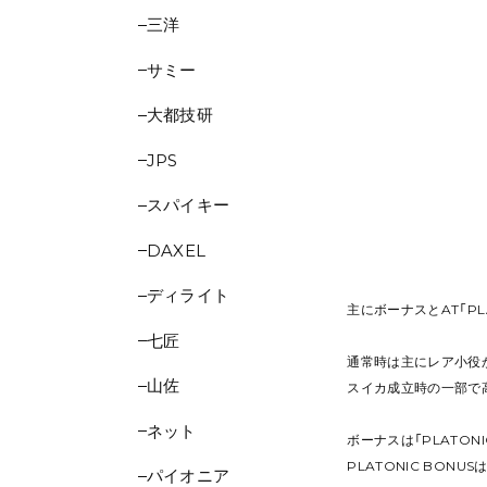
三洋
サミー
大都技研
JPS
スパイキー
DAXEL
ディライト
主にボーナスとAT「PL
七匠
通常時は主にレア小役
山佐
スイカ成立時の一部で
ネット
ボーナスは「PLATONIC
PLATONIC BON
パイオニア