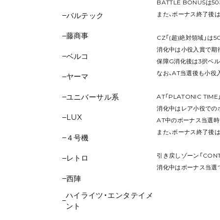
BATTLE BONUS
また、ボーナス終了後は
バルテック
藤商事
CZ「(超)絶対領域」は5
消化中は小役入賞で期待
ベルコ
保障G消化後は3択ベル
なお、AT当選後も小役
ヤーマ
ユニバーサル系
AT「PLATONIC T
消化中はレア小役での
LUX
AT中のボーナス当選時
また、ボーナス終了後は
４号機
引き戻しゾーン「CONT
レトロ
消化中はボーナス当選で
西陣
ハイライツ・エンタテイメ
ント