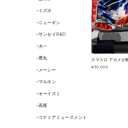
ミズホ
ニューギン
サンセイR&D
大一
豊丸
スマスロ アカメが斬
¥30,000
メーシー
マルホン
オーイズミ
高尾
コナミアミューズメント