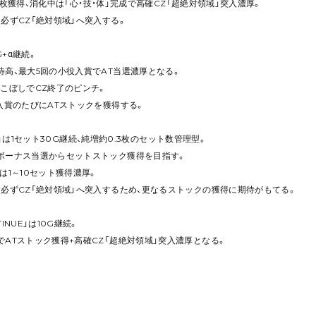
は50枚獲得、消化中は「心・技・体」完成で高確CZ「超絶対領域」突入濃厚。
必ずCZ「絶対領域」へ突入する。
G+α継続。
高、最大5回の小役入賞でAT当選濃厚となる。
こぼしでCZ終了のピンチ。
入賞のたびにATストックを獲得する。
IME」は1セット30G継続、純増約0.3枚のセット数管理型。
ボーナス当選からセットストック獲得を目指す。
は1～10セット獲得濃厚。
必ずCZ「絶対領域」へ突入するため、更なるストックの獲得に期待がもてる。
INUE」は10G継続。
ATストック獲得+高確CZ「超絶対領域」突入濃厚となる。