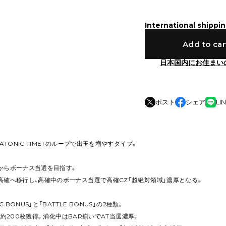
International shippin
Add to car
日本国内にお住まい
ポスト
シェア
LI
ATONIC TIME」のループで出玉を増やすタイプ。
からボーナス当選を目指す。
高確へ移行し、高確中のボーナス当選で高確CZ「超絶対領域」濃厚となる。
 BONUS」と「BATTLE BONUS」の2種類。
USは約200枚獲得。消化中はBAR揃いでAT当選濃厚。