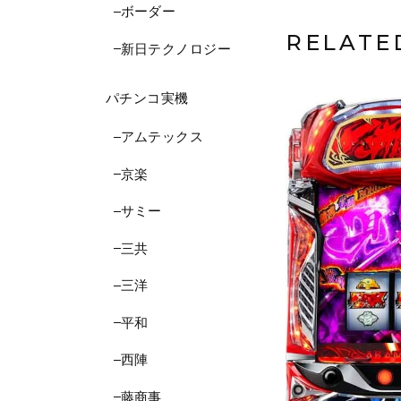
ボーダー
RELATE
新日テクノロジー
パチンコ実機
アムテックス
京楽
サミー
三共
三洋
平和
西陣
藤商事