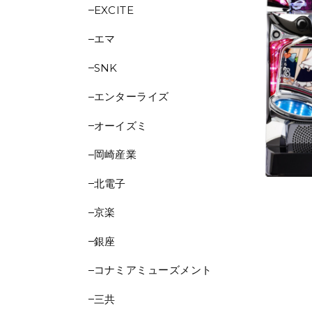
EXCITE
エマ
SNK
エンターライズ
オーイズミ
岡崎産業
北電子
京楽
銀座
コナミアミューズメント
三共