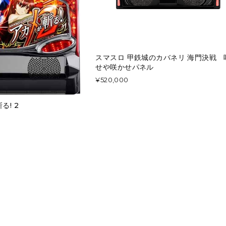
スマスロ 甲鉄城のカバネリ 海門決戦 
せや咲かせパネル
¥520,000
る! 2