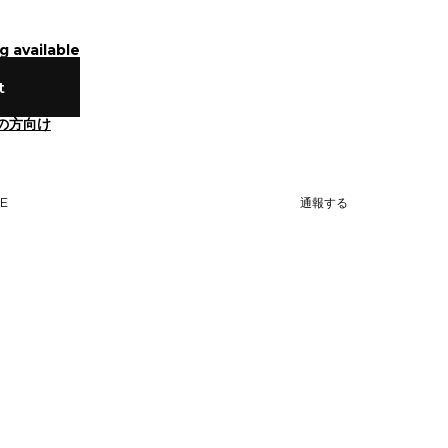
g available
t
の方向け
NE
通報する