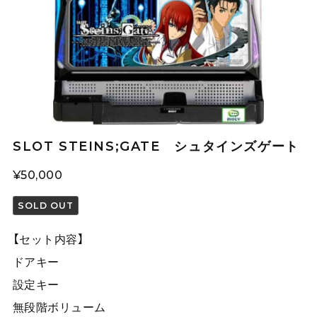
SLOT STEINS;GATE シュタインズゲート
¥50,000
SOLD OUT
【セット内容】
ドアキー
設定キー
無段階ボリューム