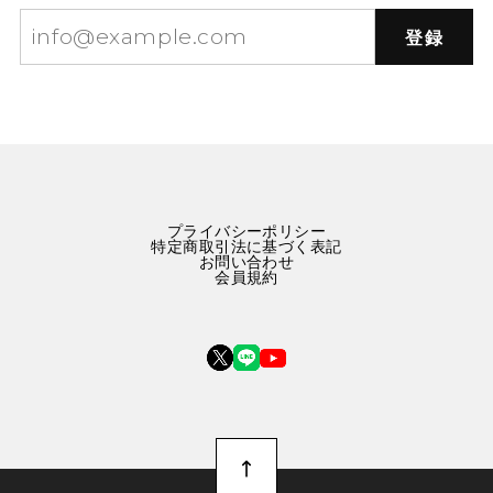
登録
プライバシーポリシー
特定商取引法に基づく表記
お問い合わせ
会員規約