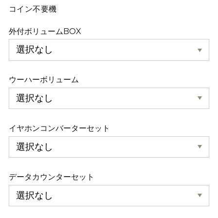
コイン不要機
外付ボリュームBOX
ウーハーボリューム
イヤホンコンバーターセット
データカウンターセット