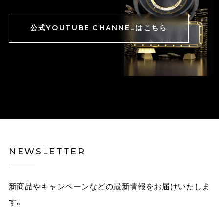
公式YOUTUBE CHANNELはこちら
NEWSLETTER
新商品やキャンペーンなどの最新情報をお届けいたしま
す。