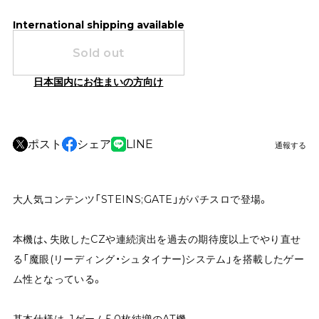
International shipping available
Sold out
日本国内にお住まいの方向け
ポスト
シェア
LINE
通報する
大人気コンテンツ「STEINS;GATE」がパチスロで登場。
本機は、失敗したCZや連続演出を過去の期待度以上でやり直せ
る「魔眼(リーディング・シュタイナー)システム」を搭載したゲー
ム性となっている。