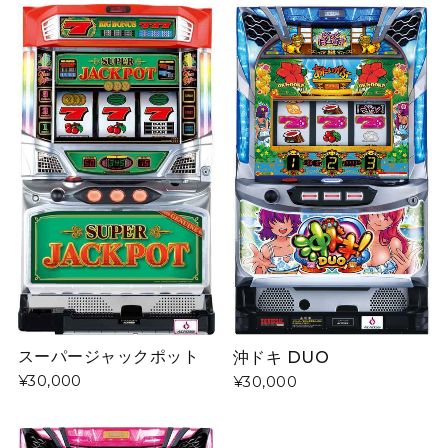
スーパージャックポット
沖ドキ DUO
¥30,000
¥30,000