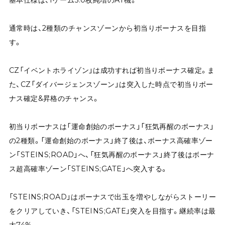
基本仕様は、1ゲーム5.0枚純増のAT機。
通常時は、2種類のチャンスゾーンから初当りボーナスを目指
す。
CZ「イベントホライゾン」は成功すれば初当りボーナス確定。ま
た、CZ「ダイバージェンスゾーン」は突入した時点で初当りボー
ナス確定&昇格のチャンス。
初当りボーナスは「運命創始のボーナス」「狂気再醒のボーナス」
の2種類。「運命創始のボーナス」終了後は、ボーナス高確率ゾー
ン「STEINS;ROAD」へ、「狂気再醒のボーナス」終了後はボーナ
ス超高確率ゾーン「STEINS;GATE」へ突入する。
「STEINS;ROAD」はボーナスで出玉を増やしながらストーリー
をクリアしていき、「STEINS;GATE」突入を目指す。継続率は最