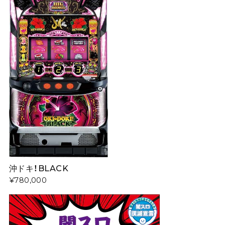
沖ドキ！BLACK
¥780,000