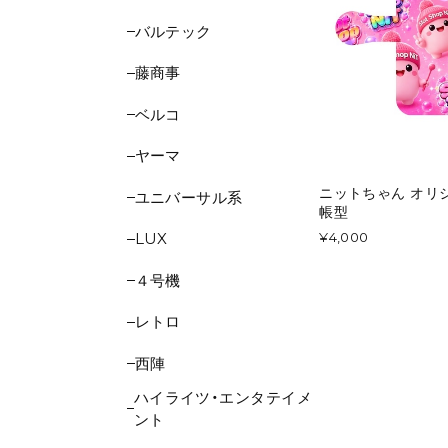
バルテック
藤商事
ベルコ
ヤーマ
ニットちゃん オリ
ユニバーサル系
帳型
LUX
¥4,000
４号機
レトロ
西陣
ハイライツ・エンタテイメ
ント