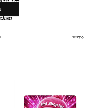
g available
t
の方向け
NE
通報する