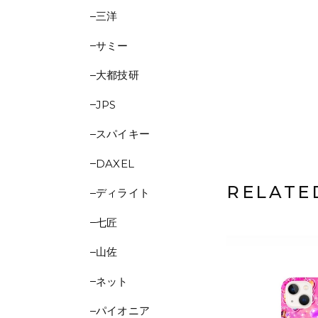
三洋
サミー
大都技研
JPS
スパイキー
DAXEL
RELATE
ディライト
七匠
山佐
ネット
パイオニア