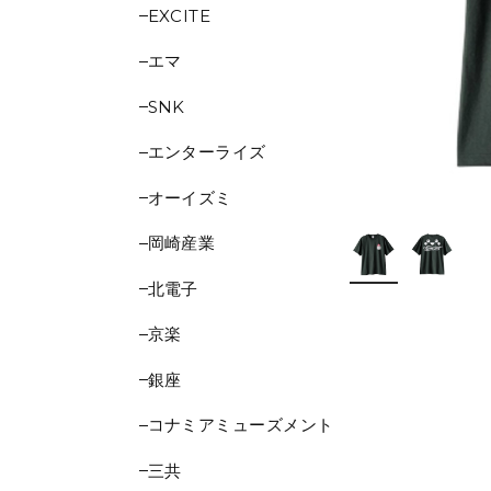
EXCITE
エマ
SNK
エンターライズ
オーイズミ
岡崎産業
北電子
京楽
銀座
コナミアミューズメント
三共