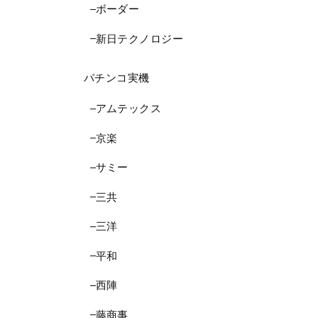
ボーダー
新日テクノロジー
パチンコ実機
アムテックス
京楽
サミー
三共
三洋
平和
西陣
藤商事