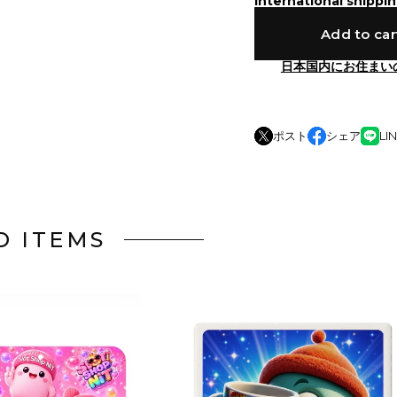
International shippin
Add to car
日本国内にお住まい
ポスト
シェア
LI
D ITEMS