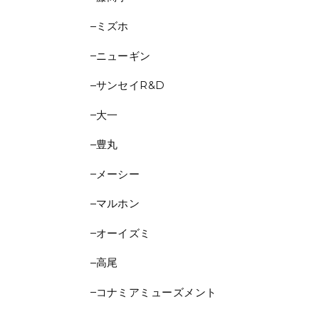
ミズホ
ニューギン
サンセイR&D
大一
豊丸
メーシー
マルホン
オーイズミ
高尾
コナミアミューズメント