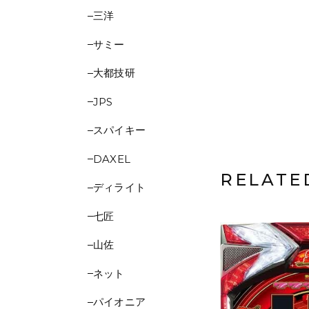
三洋
サミー
大都技研
JPS
スパイキー
DAXEL
RELATE
ディライト
七匠
山佐
ネット
パイオニア