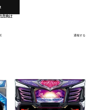
t
の方向け
NE
通報する