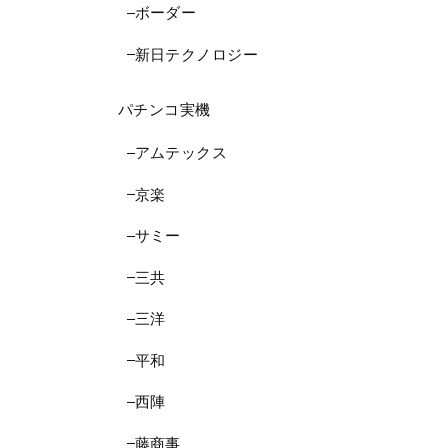
ボーダー
新日テクノロジー
パチンコ実機
アムテックス
京楽
サミー
三共
三洋
平和
西陣
藤商事