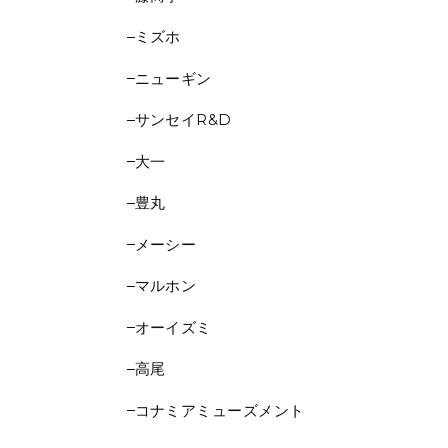
ミズホ
ニューギン
サンセイR&D
大一
豊丸
メーシー
マルホン
オーイズミ
高尾
コナミアミューズメント