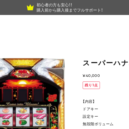
初心者の方も安心！！
購入前から購入後までフルサポート！
スーパーハナ
¥40,000
残り1点
【内容】
ドアキー
設定キー
無段階ボリューム