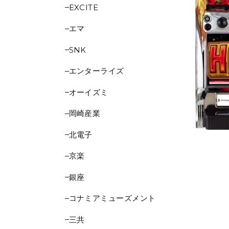
EXCITE
エマ
SNK
エンターライズ
オーイズミ
岡崎産業
北電子
京楽
銀座
コナミアミューズメント
三共