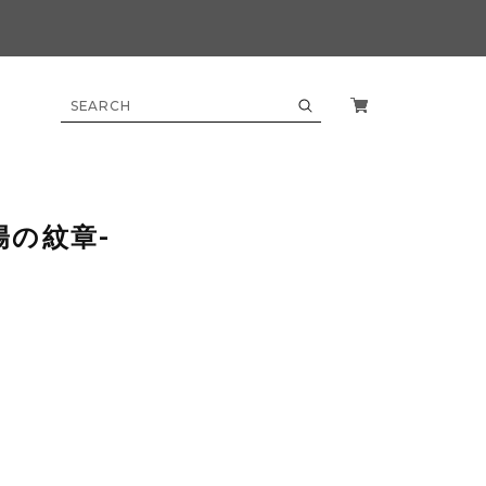
陽の紋章‐