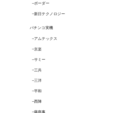
ボーダー
新日テクノロジー
パチンコ実機
アムテックス
京楽
サミー
三共
三洋
平和
西陣
藤商事