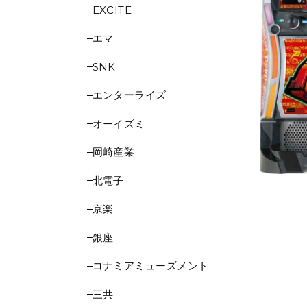
EXCITE
エマ
SNK
エンターライズ
オーイズミ
岡崎産業
北電子
京楽
銀座
コナミアミューズメント
三共