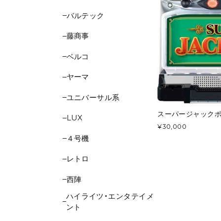
バルテック
藤商事
ベルコ
ヤーマ
ユニバーサル系
スーパージャック
LUX
¥30,000
４号機
レトロ
西陣
ハイライツ・エンタテイメ
ント