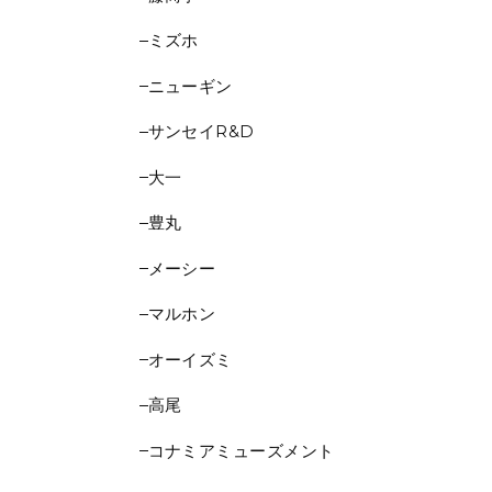
ミズホ
ニューギン
サンセイR&D
大一
豊丸
メーシー
マルホン
オーイズミ
高尾
コナミアミューズメント