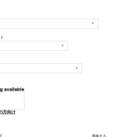
ット
g available
の方向け
NE
通報する