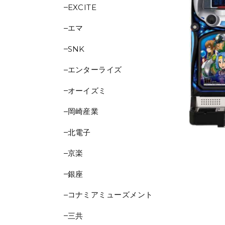
EXCITE
エマ
SNK
エンターライズ
オーイズミ
岡崎産業
北電子
京楽
銀座
コナミアミューズメント
三共