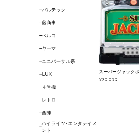
バルテック
藤商事
ベルコ
ヤーマ
ユニバーサル系
スーパージャック
LUX
¥30,000
４号機
レトロ
西陣
ハイライツ・エンタテイメ
ント