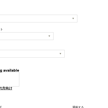
ット
g available
の方向け
NE
通報する