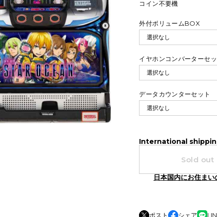
コイン不要機
外付ボリュームBOX
イヤホンコンバーターセ
データカウンターセット
International shippin
Sold out
日本国内にお住まい
ポスト
シェア
LI