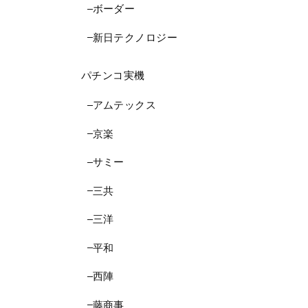
ボーダー
新日テクノロジー
パチンコ実機
アムテックス
京楽
サミー
三共
三洋
平和
西陣
藤商事