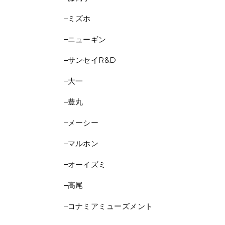
ミズホ
ニューギン
サンセイR&D
大一
豊丸
メーシー
マルホン
オーイズミ
高尾
コナミアミューズメント