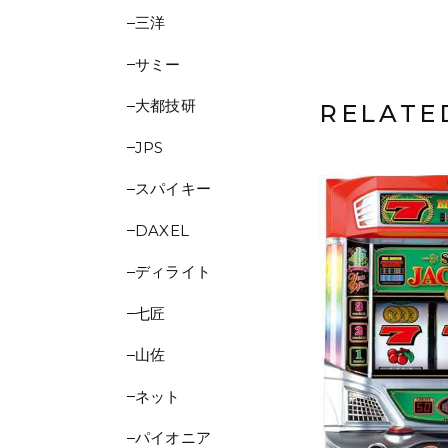
三洋
サミー
大都技研
RELATE
JPS
スパイキー
DAXEL
ディライト
七匠
山佐
ネット
パイオニア