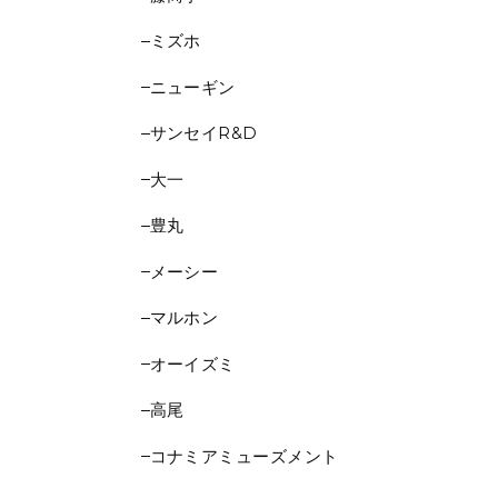
ミズホ
ニューギン
サンセイR&D
大一
豊丸
メーシー
マルホン
オーイズミ
高尾
コナミアミューズメント