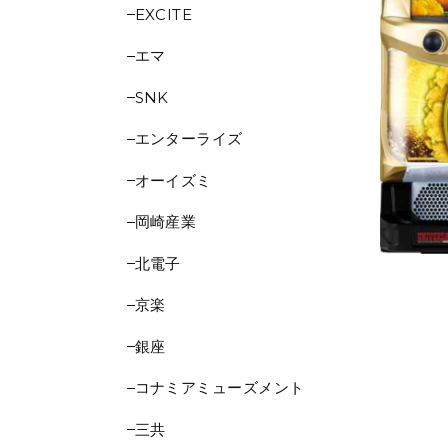
EXCITE
エマ
SNK
エンターライズ
オーイズミ
岡崎産業
北電子
京楽
銀座
コナミアミューズメント
三共