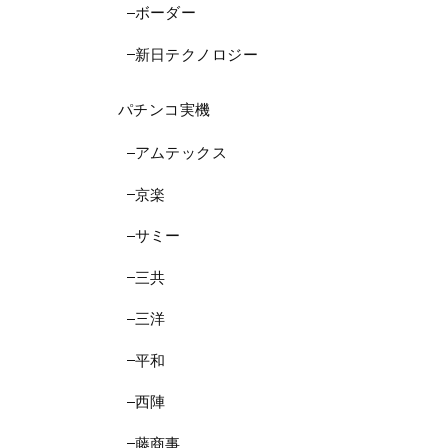
ボーダー
新日テクノロジー
パチンコ実機
アムテックス
京楽
サミー
三共
三洋
平和
西陣
藤商事