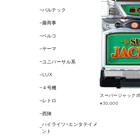
バルテック
藤商事
ベルコ
ヤーマ
ユニバーサル系
LUX
４号機
スーパージャック
レトロ
¥30,000
西陣
ハイライツ・エンタテイメ
ント