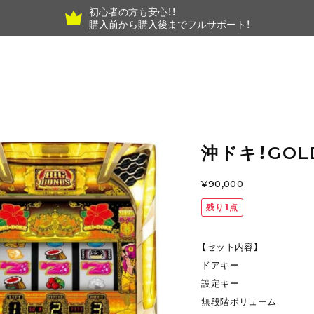
初心者の方も安心！！
購入前から購入後までフルサポート！
沖ドキ！GOL
¥90,000
残り1点
【セット内容】
ドアキー
設定キー
無段階ボリューム