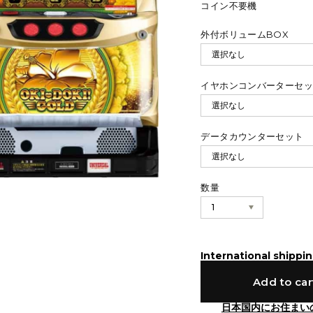
コイン不要機
外付ボリュームBOX
イヤホンコンバーターセ
データカウンターセット
数量
International shippin
Add to car
日本国内にお住まい