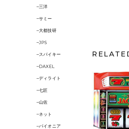
三洋
サミー
大都技研
JPS
RELATE
スパイキー
DAXEL
ディライト
七匠
山佐
ネット
パイオニア