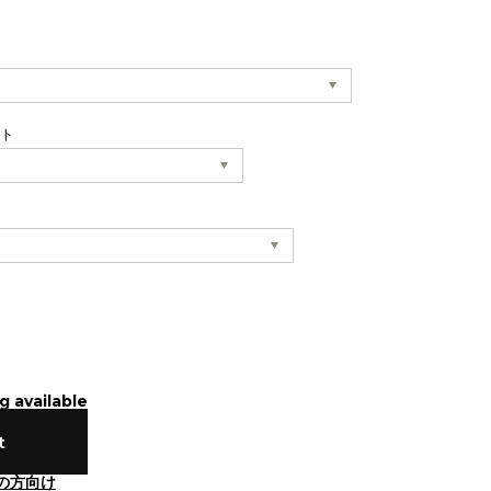
ット
g available
t
の方向け