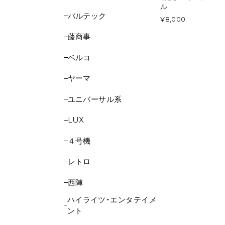
ル
バルテック
¥8,000
藤商事
ベルコ
ヤーマ
ユニバーサル系
LUX
４号機
レトロ
西陣
ハイライツ・エンタテイメ
ント