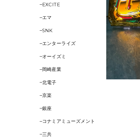
EXCITE
エマ
SNK
エンターライズ
オーイズミ
岡崎産業
北電子
京楽
銀座
コナミアミューズメント
三共