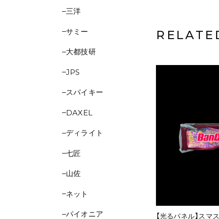
三洋
サミー
RELATE
大都技研
JPS
スパイキー
DAXEL
ディライト
七匠
山佐
ネット
パイオニア
【光るパネル】スマ