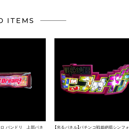
D ITEMS
スロ バンドリ 上部パネ
【光るパネル】パチンコ戦姫絶唱シンフ