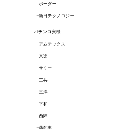
ボーダー
新日テクノロジー
パチンコ実機
アムテックス
京楽
サミー
三共
三洋
平和
西陣
藤商事