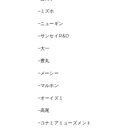
ミズホ
ニューギン
サンセイR&D
大一
豊丸
メーシー
マルホン
オーイズミ
高尾
コナミアミューズメント