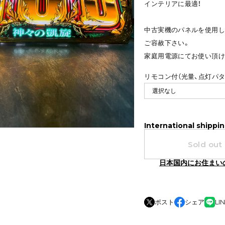
インテリアに最適！
中古実機のパネルを使用し
ご容赦下さい。
家庭用電源にてお使い頂け
リモコン付（光量、点灯パ
International shippin
Sold out
日本国内にお住まい
ポスト
シェア
LI