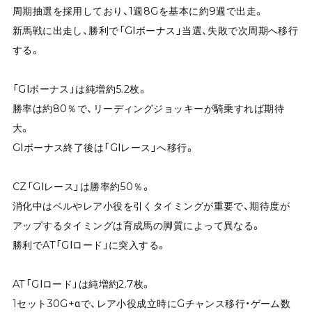
周期抽選を採用しており、1週8Gを基本に約9週で出走。
新馬戦に出走し、勝利で「GⅠボーナス」当選、失敗で次周期へ移行
する。
「GⅠボーナス」は純増約5.2枚。
勝率は約80％で、リーディングジョッキーが騎乗すれば期待
大。
GⅠボーナス終了後は「GⅠレース」へ移行。
CZ「GⅠレース」は勝率約50％。
消化中はベルやレア小役を引くタイミングが重要で、期待度が
アップするタイミングは育成馬の脚質によって異なる。
勝利でAT「GⅠロード」に突入する。
AT「GⅠロード」は純増約2.7枚。
1セット30G+αで、レア小役成立時にGチャンス移行・ゲーム数