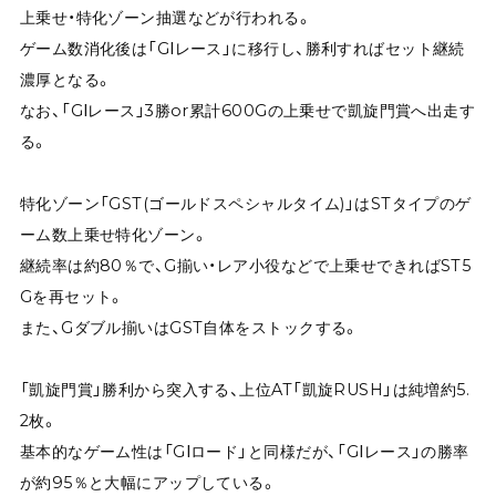
上乗せ・特化ゾーン抽選などが行われる。
ゲーム数消化後は「GⅠレース」に移行し、勝利すればセット継続
濃厚となる。
なお、「GⅠレース」3勝or累計600Gの上乗せで凱旋門賞へ出走す
る。
特化ゾーン「GST(ゴールドスペシャルタイム)」はSTタイプのゲ
ーム数上乗せ特化ゾーン。
継続率は約80％で、G揃い・レア小役などで上乗せできればST5
Gを再セット。
また、Gダブル揃いはGST自体をストックする。
「凱旋門賞」勝利から突入する、上位AT「凱旋RUSH」は純増約5.
2枚。
基本的なゲーム性は「GⅠロード」と同様だが、「GⅠレース」の勝率
が約95％と大幅にアップしている。