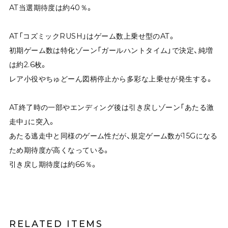
AT当選期待度は約40％。
AT「コズミックRUSH」はゲーム数上乗せ型のAT。
初期ゲーム数は特化ゾーン「ガールハントタイム」で決定、純増
は約2.6枚。
レア小役やちゅどーん図柄停止から多彩な上乗せが発生する。
AT終了時の一部やエンディング後は引き戻しゾーン「あたる激
走中」に突入。
あたる逃走中と同様のゲーム性だが、規定ゲーム数が15Gになる
ため期待度が高くなっている。
引き戻し期待度は約66％。
RELATED ITEMS