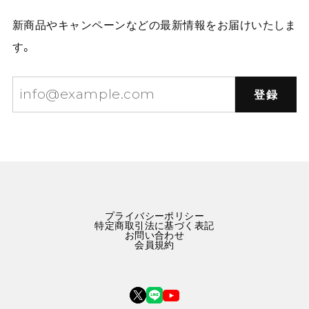
新商品やキャンペーンなどの最新情報をお届けいたしま
す。
登録
プライバシーポリシー
特定商取引法に基づく表記
お問い合わせ
会員規約