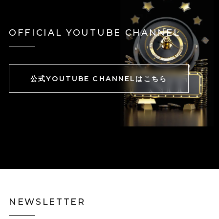
OFFICIAL YOUTUBE CHANNEL
公式YOUTUBE CHANNELはこちら
NEWSLETTER