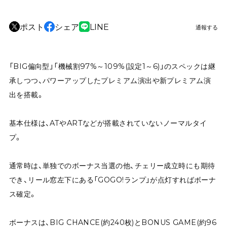
ポスト
シェア
LINE
通報する
「BIG偏向型」「機械割97%～109%(設定1～6)」のスペックは継
承しつつ、パワーアップしたプレミアム演出や新プレミアム演
出を搭載。
基本仕様は、ATやARTなどが搭載されていないノーマルタイ
プ。
通常時は、単独でのボーナス当選の他、チェリー成立時にも期待
でき、リール窓左下にある「GOGO!ランプ」が点灯すればボーナ
ス確定。
ボーナスは、BIG CHANCE(約240枚)とBONUS GAME(約96