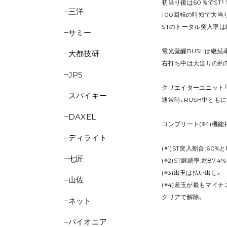
初当り後は60％でST「
三洋
100回転の時短で大当
STのトータル突入率は約7
サミー
電光覚醒RUSHは継続率
大都技研
右打ち中は大当りの約5
JPS
クリエイターユニット「O
スパイキー
通常時、RUSH中とも
DAXEL
コンプリート(※4)機能
ディライト
(※1)ST突入割合:60
七匠
(※2)ST継続率:約87
(※3)出玉は払い出し。
山佐
(※4)差玉が最もマイ
クリアで解除。
ネット
パイオニア