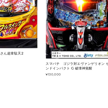
さん超韋駄天2
スマパチ ゴジラ対エヴァンゲリオン 
ンドインパクト G 破壊神覚醒
¥130,000