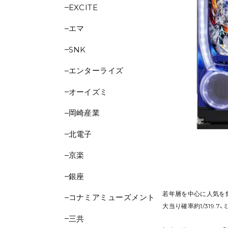
EXCITE
エマ
SNK
エンターライズ
オーイズミ
岡崎産業
北電子
京楽
銀座
若年層を中心に人気を集
コナミアミューズメント
大当り確率約1/319.7
三共