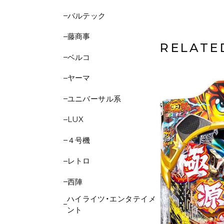
バルテック
藤商事
RELATE
ベルコ
ヤーマ
ユニバーサル系
LUX
４号機
レトロ
西陣
ハイライツ・エンタテイメ
ント