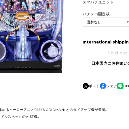
スマパチユニット
パチンコ固定板
International shippin
Sold out
日本国内にお住まい
ポスト
シェア
LI
めるヒーローアニメ『SSSS.GRIDMAN』とのタイアップ機が登場。
、ミドルスペックのV-ST機。