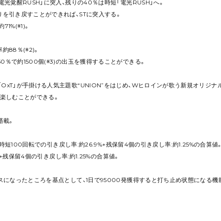
電光覚醒RUSH」に突入、残りの40％は時短「電光RUSH」へ。
りを引き戻すことができれば、STに突入する。
1%(※1)。
約88％(※2)。
0％で約1500個(※3)の出玉を獲得することができる。
xT」が手掛ける人気主題歌“UNION”をはじめ、Wヒロインが歌う新規オリジナル楽曲
に楽しむことができる。
搭載。
%と時短100回転での引き戻し率:約26.9%+残保留4個の引き戻し率:約1.25%の合算値
.4%+残保留4個の引き戻し率:約1.25%の合算値。
ナスになったところを基点として、1日で95000発獲得すると打ち止め状態になる