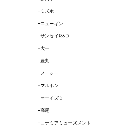
ミズホ
ニューギン
サンセイR&D
大一
豊丸
メーシー
マルホン
オーイズミ
高尾
コナミアミューズメント