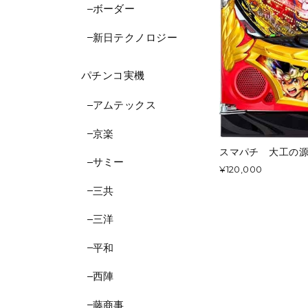
ボーダー
新日テクノロジー
パチンコ実機
アムテックス
京楽
スマパチ 大工の源
サミー
¥120,000
三共
三洋
平和
西陣
藤商事