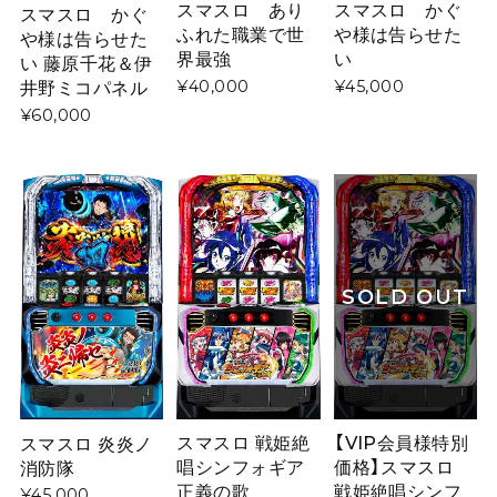
スマスロ あり
スマスロ かぐ
スマスロ かぐ
ふれた職業で世
や様は告らせた
や様は告らせた
界最強
い
い 藤原千花＆伊
¥40,000
¥45,000
井野ミコパネル
¥60,000
SOLD OUT
スマスロ 戦姫絶
【VIP会員様特別
スマスロ 炎炎ノ
唱シンフォギア
価格】スマスロ
消防隊
正義の歌
戦姫絶唱シンフ
¥45,000